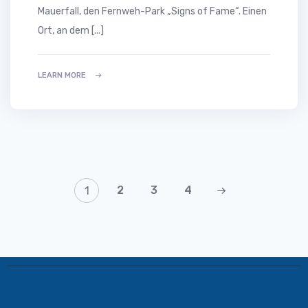
Mauerfall, den Fernweh-Park „Signs of Fame“. Einen
Ort, an dem [...]
LEARN MORE
2
3
4
1