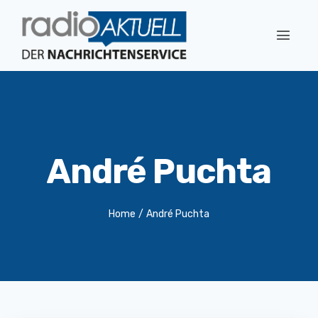
André Puchta
Home
/
André Puchta